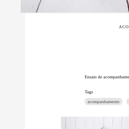
AC
Ensaio de acompanhamen
Tags
acompanhamento