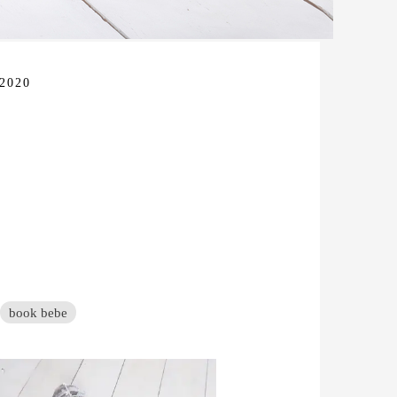
2020
book bebe